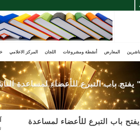
ناشرين
المعارض
أنشطة ومشروعات
اللجان
المركز الاعلامي
خد
" يفتح باب التبرع للأعضاء لمساعدة النا
الصفحة الرئيسية
أخبارنا على المواقع الالكترونية
اليوم السابع: "الناشري
آ
يفتح باب التبرع للأعضاء لمساعدة
ل