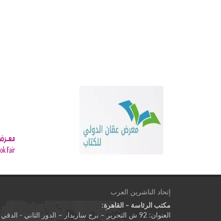
إتحاد الناشرين العرب
مكتب الرئاسة – القاهرة:
العنوان: 92 ش التحرير – برج ساريدار – الدور الثاني - الدقي - الجيزة - جمهورية مصر العربية